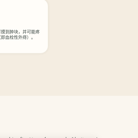
可摸到肿块，并可能疼
（即血栓性外痔）。