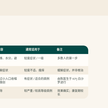
内容
通常适用于
备注
维、水分，避
轻度症状 / 一级
多数人的第一步
解症状
轻度不适、瘙痒
缓解症状，并非根治
过小入口收缩
有症状 / 适合的病例
由陈医生于 KPJ 白沙
微创
罗进行
除
较严重 / 较高等级病例
效果确实；康复期较
长