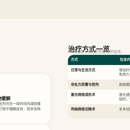
治疗方式一览
并列对照，帮助您权衡各种选择。
方式
包含
。
日常与生活方式
增加纤
免用力
非处方药膏与栓剂
局部缓
激光痔疮成形术
激光通
物缓解
组织；
栓剂可在一段时间内减轻瘙
们用于缓解症状，而非去除
传统痔疮切除术
手术切