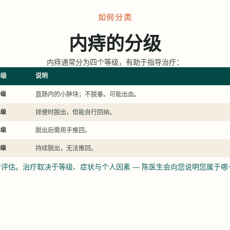
如何分类
内痔的分级
内痔通常分为四个等级，有助于指导治疗：
等级
说明
一级
直肠内的小肿块；不脱垂。可能出血。
二级
排便时脱出，但能自行回纳。
三级
脱出后需用手推回。
四级
持续脱出，无法推回。
评估。治疗取决于等级、症状与个人因素 — 陈医生会向您说明您属于哪