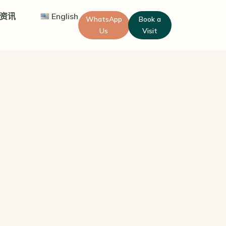
资讯
English
WhatsApp
Book a
Us
Visit